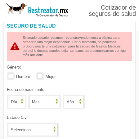
Cotizador de
seguros de salud
SEGURO DE SALUD
Estimado usuario, estamos reconstruyendo nuestra página para
ofrecerte una mejor experiencia. Por el momento, no podemos
proporcionarte una cotización para tu seguro de Gastos Médicos,
pero si lo deseas puedes dejar tus datos para comunicarnos contigo
más adelante.
Género:
Hombre
Mujer
Fecha de nacimiento:
Estado Civil